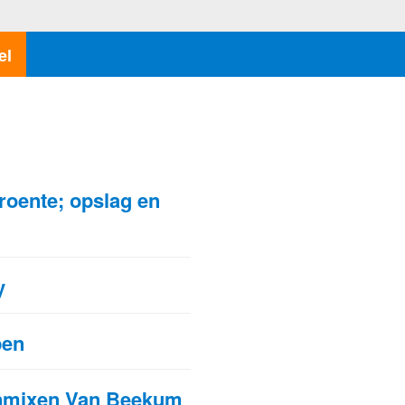
el
N
roente; opslag en
y
pen
nmixen Van Beekum