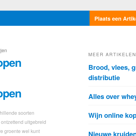
Plaats een Artik
ijen
MEER ARTIKELE
open
Brood, vlees, g
distributie
open
Alles over whe
hillende soorten
Wijn online ko
ontzettend uitgebreid
re groente wel kunt
Nieuwe kruide