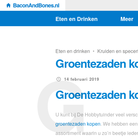
BaconAndBones.nl
Eten en Drinken
Meer
Eten en drinken
•
Kruiden en specer
G
Groentezaden k
14 februari 2019
Groentezaden k
U kunt bij De Hobbytuinder veel versc
groentezaden kopen
. We hebben een 
assortiment waarin u zo’n beetje iede