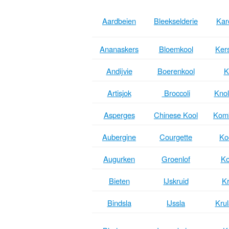
Aardbeien
Bleekselderie
Kar
Ananaskers
Bloemkool
Ker
Andijvie
Boerenkool
K
Artisjok
Broccoli
Knol
Asperges
Chinese Kool
Kom
Aubergine
Courgette
Ko
Augurken
Groenlof
Ko
Bieten
IJskruid
Kr
Bindsla
IJssla
Krul