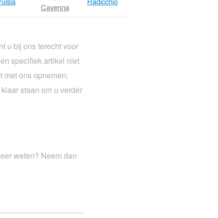
rulsla
Radicchio
Cayenna
 u bij ons terecht voor
n specifiek artikel niet
act met ons opnemen;
 klaar staan om u verder
u meer weten? Neem dan